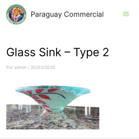
Ir
al
Men
Paraguay Commercial
contenido
prin
Glass Sink – Type 2
Por
admin
/
30/03/2020