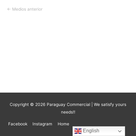
Navegación
←
Medios anterior
de
entradas
Copyright © 2026
Paraguay Commercial
| We satisfy yours
needs!!
Facebook
Instagram
Home
English