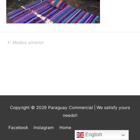
Navegación
←
Medios anterior
de
entradas
Copyright © 2026
Paraguay Commercial
| We satisfy yours
needs!!
Facebook
Instagram
Home
English