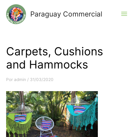
Ir
al
Men
Paraguay Commercial
contenido
prin
Carpets, Cushions
and Hammocks
Por
admin
/
31/03/2020