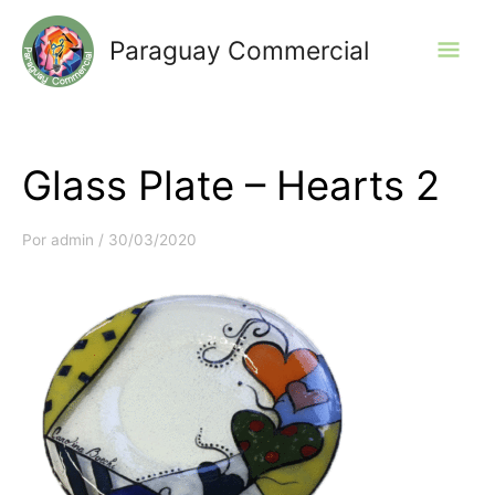
Ir
al
Men
Paraguay Commercial
contenido
prin
Glass Plate – Hearts 2
Por
admin
/
30/03/2020