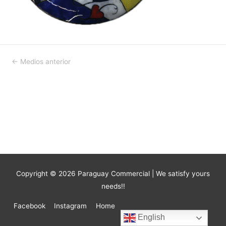
Navegación
←
Medios anterior
de
entradas
Copyright © 2026
Paraguay Commercial
| We satisfy yours
needs!!
Facebook
Instagram
Home
English